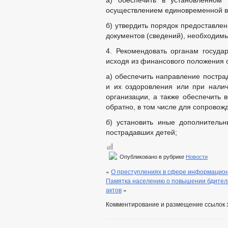
а) обеспечить в установленном 
осуществлением единовременной в
б) утвердить порядок предоставле
документов (сведений), необходимы
4. Рекомендовать органам госуда
исходя из финансового положения 
а) обеспечить направление постра
и их оздоровления или при налич
организации, а также обеспечить 
обратно, в том числе для сопровож
б) установить иные дополнитель
пострадавших детей;
Опубликовано в рубрике
Новости
«
О преступлениях в сфере информацио
Памятка населению о повышении бдител
актов
»
Комментирование и размещение ссылок 