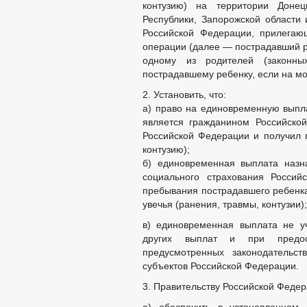
контузию) на территории Донец
Республики, Запорожской области 
Российской Федерации, прилегаю
операции (далее — пострадавший р
одному из родителей (законны
пострадавшему ребенку, если на мо
2. Установить, что:
а) право на единовременную выпла
является гражданином Российско
Российской Федерации и получил п
контузию);
б) единовременная выплата назн
социального страхования Россий
пребывания пострадавшего ребенк
увечья (ранения, травмы, контузии);
в) единовременная выплата не у
других выплат и при предос
предусмотренных законодательст
субъектов Российской Федерации.
3. Правительству Российской Федер