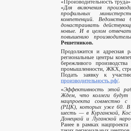
«Производительность труда»,
«
Для включения произво
профильных министерс
компетенций. Ведомства 
донастраивать действую
новые. И в целом отвечат
повышению производител
Решетников.
Продолжится и адресная р
региональные центры компе
бережливого производства
промышленности, ЖКХ, стро
Подать заявку к участ
производительность.рф/
.
«
Эффективность этой раб
Ждем, что коллеги будут 
нацпроекта совместно с 
(РЦК), которых уже 60. 
шесть — в Курганской, Кос
Донецкой и Луганской наро
Ранее в рамках нацпроекта
таких региональных центров.