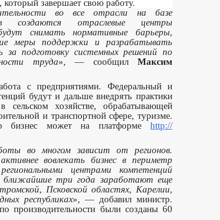
 который завершает свою работу.
дительности во все отрасли на базе
тв создаются отраслевые центры
будут снимать нормативные барьеры,
щие меры поддержки и разрабатывать
ь за подготовку системных решений по
ьности труда
», — сообщил
Максим
абота с предприятиями. Федеральный и
тенций будут и дальше внедрять практики
 в сельском хозяйстве, обрабатывающей
ительной и транспортной сфере, туризме.
ию бизнес может на платформе
http://
оты во многом зависит от регионов.
активнее вовлекать бизнес в периметр
региональными центрами компетенций
В ближайшие три года заработают еще
тромской, Псковской областях, Карелии,
дных республиках
», — добавил министр.
 по производительности были созданы 60