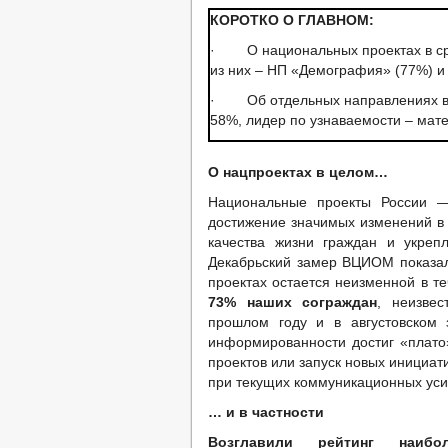
КОРОТКО О ГЛАВНОМ:
· О национальных проектах в ср
из них – НП «Демография» (77%) и
· Об отдельных направлениях в р
58%, лидер по узнаваемости – мате
О нацпроектах в целом…
Национальные проекты России 
достижение значимых изменений в
качества жизни граждан и укреп
Декабрьский замер ВЦИОМ показал
проектах остается неизменной в т
73% наших сограждан
, неизве
прошлом году и в августовском 
информированности достиг «плато
проектов или запуск новых инициати
при текущих коммуникационных уси
… и в частности
Возглавили рейтинг наибо