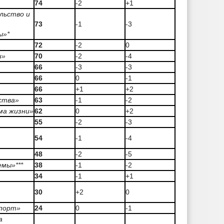
74
-2
+1
льство и
73
-1
-3
ы»*
72
-2
0
и»
70
-2
-4
66
-3
-3
66
0
-1
66
+1
+2
ства»
63
-1
-2
ма жизни»
62
0
+2
55
-2
-3
54
-1
-4
48
-2
-5
мы»***
38
-1
-2
34
-1
+1
30
+2
0
спорт»
24
0
-1
а