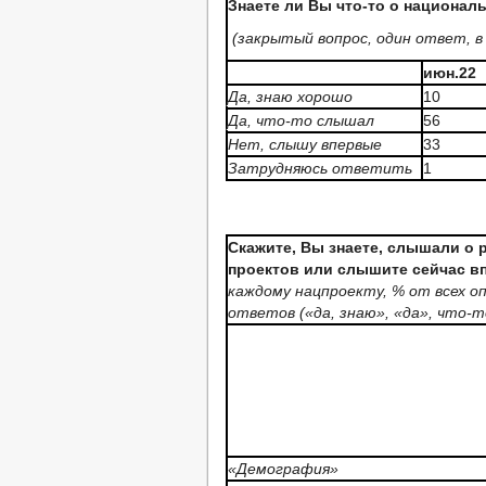
Знаете ли Вы что-то о национал
(закрытый вопрос, один ответ, в
июн.22
Да, знаю хорошо
10
Да, что-то слышал
56
Нет, слышу впервые
33
Затрудняюсь ответить
1
Скажите, Вы знаете, слышали о
проектов или слышите сейчас 
каждому нацпроекту, % от всех 
ответов («да, знаю», «да», что-
«Демография»