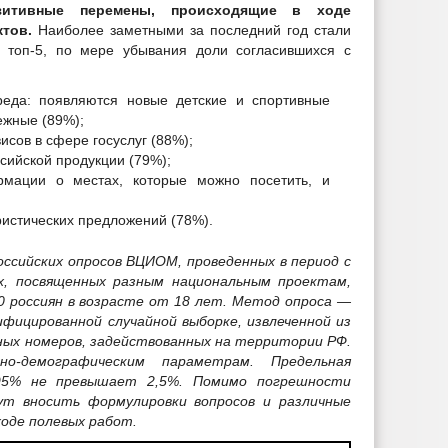
итивные перемены, происходящие в ходе
тов.
Наиболее заметными за последний год стали
 топ-5, по мере убывания доли согласившихся с
среда: появляются новые детские и спортивные
ежные (89%);
исов в сфере госуслуг (88%);
сийской продукции (79%);
мации о местах, которые можно посетить, и
ристических предложений (78%).
оссийских опросов ВЦИОМ, проведенных в период с
ах, посвященных разным национальным проектам,
00 россиян в возрасте от 18 лет. Метод опроса —
ицированной случайной выборке, извлеченной из
ных номеров, задействованных на территории РФ.
о-демографическим параметрам. Предельная
95% не превышает 2,5%. Помимо погрешности
ут вносить формулировки вопросов и различные
оде полевых работ.