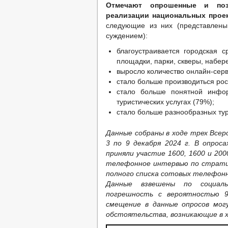
Отмечают опрошенные и поз
реализации национальных проек
следующие из них (представлены
суждением):
благоустраивается городская 
площадки, парки, скверы, набер
выросло количество онлайн-серв
стало больше производиться рос
стало больше понятной инфор
туристических услугах (79%);
стало больше разнообразных ту
Данные собраны в ходе трех Всер
3 по 9 декабря 2024 г. В опрос
приняли участие 1600, 1600 и 20
телефонное интервью по стратиф
полного списка сотовых телефон
Данные взвешены по социальн
погрешность с вероятностью 
смещение в данные опросов мог
обстоятельства, возникающие в х