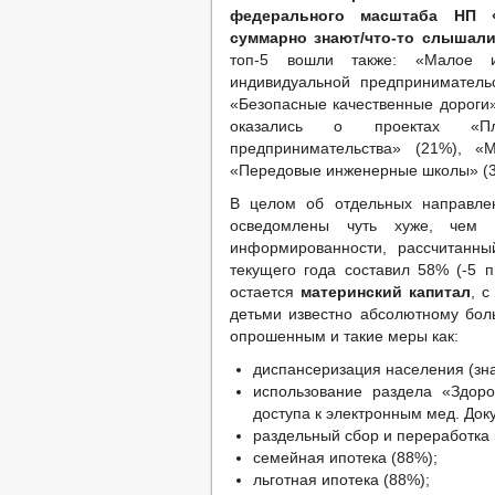
федерального масштаба НП 
суммарно знают/что-то слышали
топ-5 вошли также: «Малое и
индивидуальной предприниматель
«Безопасные качественные дороги
оказались о проектах «Плат
предпринимательства» (21%), «
«Передовые инженерные школы» (
В целом об отдельных направлен
осведомлены чуть хуже, чем
информированности, рассчитанн
текущего года составил 58% (-5 п
остается
материнский капитал
, 
детьми известно абсолютному бол
опрошенным и такие меры как:
диспансеризация населения (зн
использование раздела «Здоро
доступа к электронным мед. Доку
раздельный сбор и переработка 
семейная ипотека (88%);
льготная ипотека (88%);