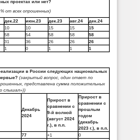
ьных проектах или нет?
 % от всех опрошенных)
дек.22
июн.23
дек.23
авг.24
дек.24
10
10
15
15
15
58
54
58
58
58
31
36
26
26
26
1
0
1
1
1
 реализации в России следующих национальных
впервые?
(закрытый вопрос, один ответ по
опрошенных, представлена сумма положительных
то слышал»))
Прирост в
Прирост в
сравнении с
сравнении с
Декабрь
прошлым
9-й волной
2024
годом
(август 2024
(декабрь
г.), в п.п.
2023 г.), в п.п.
77
+1
0