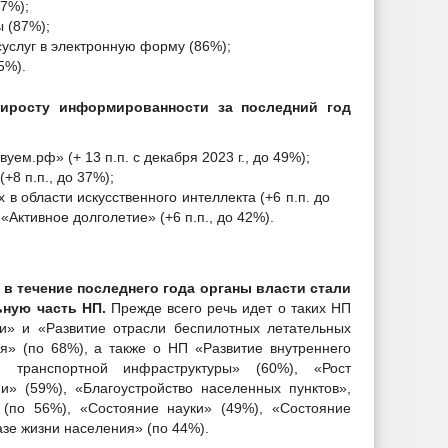
7%);
ы (87%);
услуг в электронную форму (86%);
5%).
иросту информированности за последний год
уем.рф» (+ 13 п.п. с декабря 2023 г., до 49%);
+8 п.п., до 37%);
в области искусственного интеллекта (+6 п.п. до
Активное долголетие» (+6 п.п., до 42%).
о
в течение последнего года органы власти стали
ную часть НП.
Прежде всего речь идет о таких НП
и» и «Развитие отрасли беспилотных летательных
я» (по 68%), а также о НП «Развитие внутреннего
я транспортной инфраструктуры» (60%), «Рост
и» (59%), «Благоустройство населенных пунктов»,
 (по 56%), «Состояние науки» (49%), «Состояние
азе жизни населения» (по 44%).