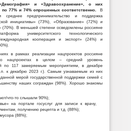
«Демография» и «Здравоохранение», о них
 по 77% и 74% опрошенных соответственно.
В
 среднее предпринимательство и поддержка
ской инициативы» (73%), «Образование» (72%) и
» (70%). В меньшей степени осведомлены россияне
форма университетского технологического
Международная кооперация и экспорт» (24%) и
30%).
иях в рамках реализации нацпроектов россияне
 о нацпроектах в целом – средний уровень
ый по 117 замеряемым мероприятиям, в декабре
.п. к декабрю 2023 г.). Самым узнаваемым из них
с данной мерой государственной поддержки семей с
ьшинству наших сограждан (98%). Хорошо знакомы
ают/что-то слышали 90%);
вье» на портале госуслуг для записи к врачу,
ментам, получению рецепта и т.д. (88%);
мусора (88%);