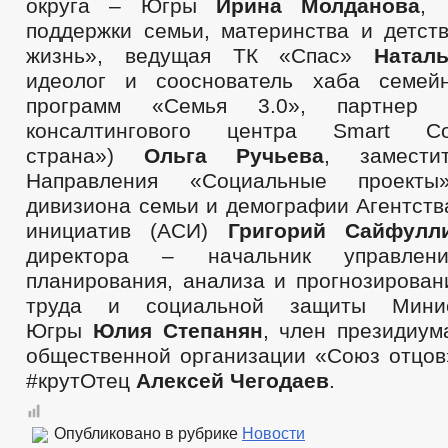
округа – Югры
Ирина Молданова
,
поддержки семьи, материнства и детс
жизнь», ведущая ТК «Спас»
Натал
идеолог и сооснователь хаба семей
программ «Семья 3.0», партнер об
консалтингового центра Smart Co
страна»)
Ольга Ручьева
, замести
Направления «Социальные проект
дивизиона семьи и демографии Агентств
инициатив (АСИ)
Григорий Сайфулл
директора – начальник управлени
планирования, анализа и прогнозирован
труда и социальной защиты Минис
Югры
Юлия Степанян
, член президиум
общественной организации «Союз отцов»
#крутОтец
Алексей Чегодаев
.
Опубликовано в рубрике
Новости