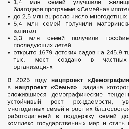
1,4 млн семей улучшили жилищн
благодаря программе «Семейная ипоте
до 2,5 млн выросло число многодетных
5,4 млн семей получили материнск
капитал
3,3 млн семей получили пособи
последующих детей
открыто 1679 детских садов на 245,9 т
тыс. мест создано в частных
организациях
В 2025 году
нацпроект «Демографи
в
нацпроект «Семья»
, задача которо
сложившиеся демографические тенден
устойчивый рост рождаемости, ув
многодетных семей и рост их благососто
работодателей в поддержку семей до
комплекс государственных мер и стать