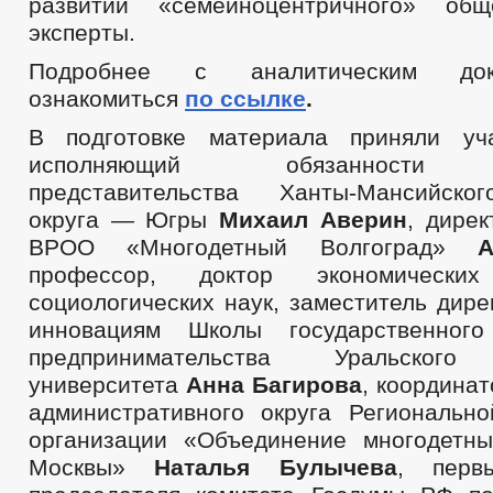
развитии «семейноцентричного» общ
эксперты.
Подробнее с аналитическим до
ознакомиться
по ссылке
.
В подготовке материала приняли уча
исполняющий обязанности р
представительства Ханты-Мансийско
округа — Югры
Михаил Аверин
, дире
ВРОО «Многодетный Волгоград»
профессор, доктор экономическ
социологических наук, заместитель дире
инновациям Школы государственног
предпринимательства Уральского
университета
Анна Багирова
, координа
административного округа Региональн
организации «Объединение многодетн
Москвы»
Наталья Булычева
, перв