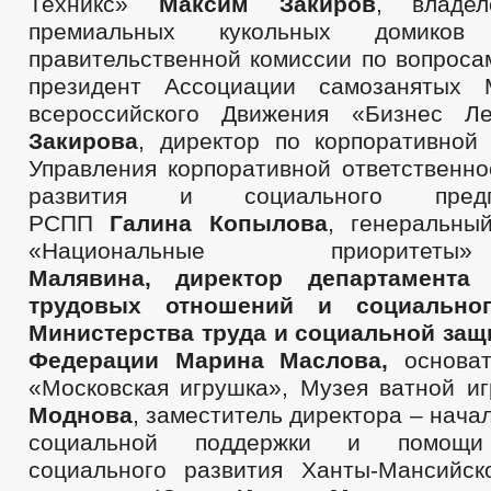
Техникс»
Максим Закиров
, владел
премиальных кукольных домиков
правительственной комиссии по вопроса
президент Ассоциации самозанятых 
всероссийского Движения «Бизнес 
Закирова
, директор по корпоративной 
Управления корпоративной ответственно
развития и социального предпр
РСПП
Галина Копылова
, генеральны
«Национальные приори
Малявина
, директор департамента 
трудовых отношений и социальног
Министерства труда и социальной за
Федерации Марина Маслова,
основа
«Московская игрушка», Музея ватной и
Моднова
, заместитель директора – нача
социальной поддержки и помощи
социального развития Ханты-Мансийск