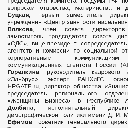
председателя комитета Госдумы РФ п
вопросам отцовства, материнства и 
Буцкая
, первый заместитель дирек
учреждения «Центр занятости населени
Волкова
, член совета директоро
заместитель председателя совета ди
«СДС», вице-президент, сопредседатель
агентств и комиссии по социальной от
корпоративным коммуникациям
коммуникационных агентств России (
Горелкина
, руководитель кадрового 
«Эльбрус», эксперт РАНХиГС, осно
HRGATE.ru, директор общества «Знан
председатель регионального отделе
«Женщины Бизнеса» в Республике
Долбина
, исполнительный директ
демографической политики имени Д. И.
Ефимов
, советник генерального дире