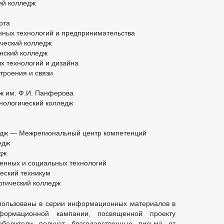
ий колледж
рта
ных технологий и предпринимательства
ческий колледж
нский колледж
х технологий и дизайна
троения и связи
дж им. Ф.И. Панферова
нологический колледж
едж — Межрегиональный центр компетенций
едж
дж
енных и социальных технологий
еский техникум
огический колледж
пользованы в серии информационных материалов в
рмационной кампании, посвященной проекту
обедители получат благодарственные письма от