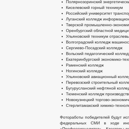
Полярнозоринский энергетическ
Киселевский горный техникум
Российский университет транспо
Луганский колледж информацион
Тверской промышленно-экономи
Оренбургский областной медици
Ульяновский техникум отраслевы
Волгоградский колледж машинос
Сергиево-Посадский колледж
Вольский педагогический колле
Екатеринбургский экономико-тех
Раменский колледж
Ногинский колледж
Ульяновский авиационный колл
Перевозский строительный колл
Бугурусланский нефтяной колле
Тюменский колледж производств
Новокузнецкий торгово-экономич
Стерлитамакский химико-технол
Фотоработы победителей будут ис
федеральных СМИ в ходе инфо
«Профессионалитет». Кластеры-п