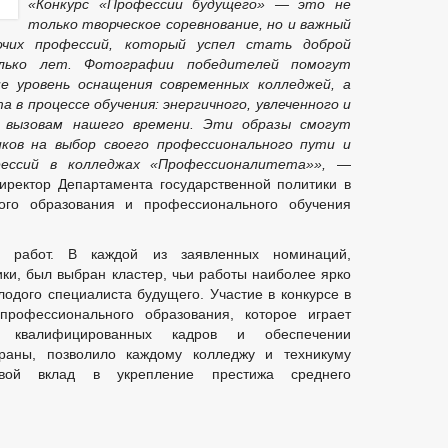
«Конкурс «Профессии будущего» — это не
только творческое соревнование, но и важный
очих профессий, который успел стать доброй
олько лет. Фотографии победителей помогут
е уровень оснащения современных колледжей, а
 в процессе обучения: энергичного, увлеченного и
 вызовам нашего времени. Эти образы смогут
ков на выбор своего профессионального пути и
фессий в колледжах «Профессионалитета»»,
—
директор Департамента государственной политики в
ого образования и профессионального обучения
 работ. В каждой из заявленных номинаций,
ки, был выбран кластер, чьи работы наиболее ярко
лодого специалиста будущего. Участие в конкурсе в
профессионального образования, которое играет
 квалифицированных кадров и обеспечении
страны, позволило каждому колледжу и техникуму
свой вклад в укрепление престижа среднего