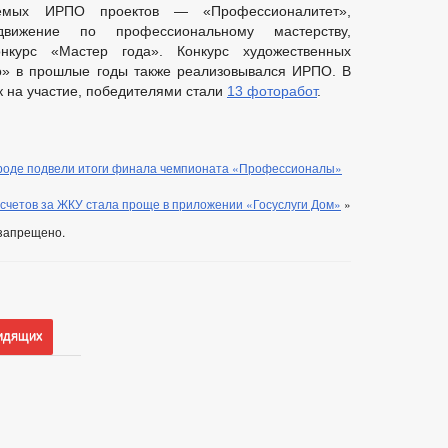
уемых ИРПО проектов — «Профессионалитет»,
движение по профессиональному мастерству,
онкурс «Мастер года». Конкурс художественных
» в прошлые годы также реализовывался ИРПО. В
к на участие, победителями стали
13 фоторабот
.
роде подвели итоги финала чемпионата «Профессионалы»
счетов за ЖКУ стала проще в приложении «Госуслуги Дом»
»
запрещено.
идящих