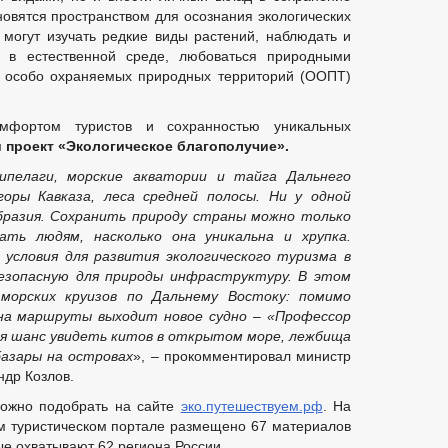
овятся пространством для осознания экологических
 могут изучать редкие виды растений, наблюдать и
кции
 в естественной среде, любоваться природными
6 особо охраняемых природных территорий (ООПТ)
коррупции
мфортом туристов и сохранностью уникальных
 проект «Экологическое благополучие».
иводействием коррупции, для заполнения
уществе и обязательствах имущественного характера
ипелаги, морские акватории и тайга Дальнего
к служебному поведению и урегулированию конфликта интересов
горы Кавказа, леса средней полосы. Ни у одной
тах коррупции
разия. Сохранить природу страны можно только
ать людям, насколько она уникальна и хрупка.
 условия для развития экологического туризма в
езопасную для природы инфраструктуру. В этом
морских круизов по Дальнему Востоку: помимо
на маршруты выходит новое судно – «Профессор
ся шанс увидеть китов в открытом море, лежбища
базары на островах
», – прокомментировал министр
ндр Козлов.
можно подобрать на сайте
эко.путешествуем.рф
. На
м туристическом портале размещено 67 материалов
услугам
ые охватывают 62 региона России.