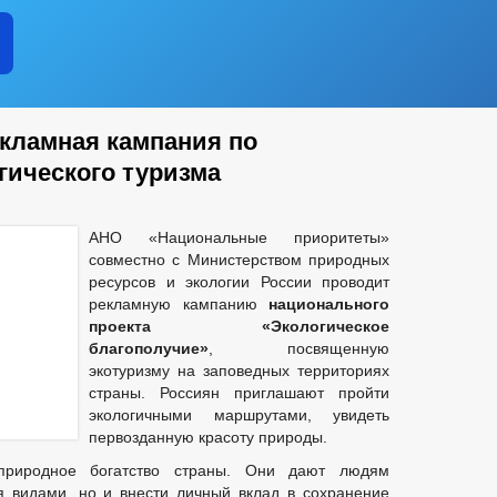
срочках
в аренду
ие субъектов
редпринимательства
еднего предпринимательства
екламная кампания по
гического туризма
АНО «Национальные приоритеты»
совместно с Министерством природных
ресурсов и экологии России проводит
ьного проектирования
рекламную кампанию
национального
проекта «Экологическое
благополучие»
, посвященную
экотуризму на заповедных территориях
страны. Россиян приглашают пройти
экологичными маршрутами, увидеть
кции
первозданную красоту природы.
аявлений
природное богатство страны. Они дают людям
я видами, но и внести личный вклад в сохранение