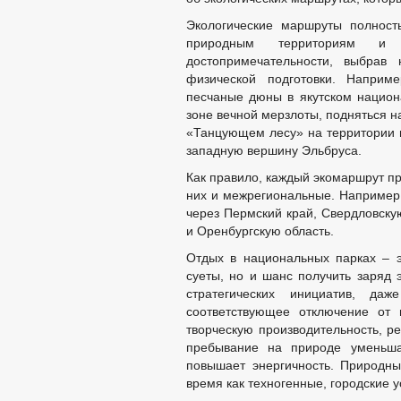
Стандарты муниципальных услуг
Экологические маршруты полност
Прием граждан
природным территориям и 
График приёма граждан
достопримечательности, выбрав
Обращение к главе
Обзоры обращений граждан
физической подготовки. Наприме
Форма обращений и заявлений
песчаные дюны в якутском национ
Порядок рассмотрения обращений
зоне вечной мерзлоты, подняться н
«Танцующем лесу» на территории н
западную вершину Эльбруса.
Как правило, каждый экомаршрут пр
них и межрегиональные. Например,
через Пермский край, Свердловску
и Оренбургскую область.
Отдых в национальных парках – э
суеты, но и шанс получить заряд 
стратегических инициатив, д
соответствующее отключение от 
творческую производительность, р
пребывание на природе уменьша
повышает энергичность. Природн
время как техногенные, городские 