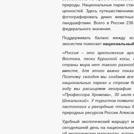
Депутаты
природы. Национальные парки стан
Сведения о доходах депутатов
ценностей. Здесь путешественники
Структура, полномочия, задачи и фун
фотографировать диких животных
Противодействие коррупции
ландшафтами. Всего в России 23
НПА
федерального значения.
Иные акты в сфере противодействия 
Антикоррупционная экспертиза
Поддерживать баланс между ко
Методические материалы
экосистем помогает
национальный
Формы документов, связанных с прот
Сведения о доходах, расходах, об им
«
Россия – это арктические арх
Комиссия по соблюдению требований 
Востока, пески Куршской косы, 
Обратная связь для сообщений о фак
страны мира нет такого разнооб
_
вместе, для этого важно показ
Правовые акты
Поэтому сегодня мы создаем все
Устав
национальных парках и строим б
Решения
году мы расширяем географию 
Порядок обжалования НПА
«Профессора Хромова», 30 июля 
Распоряжения администрации
Шокальский». У туристов появит
Постановления администрации
Федеральные законы
ластоногих и рекордные птичьи 
Бюджет
природных ресурсов России Алекса
Бюджет по годам
Удобный экологический маршрут 
Муниципальные услуги
сегодняшний день на национально
Формы заявлений по муниципальным 
Муниципальные услуги
об экологических маршрутах, котор