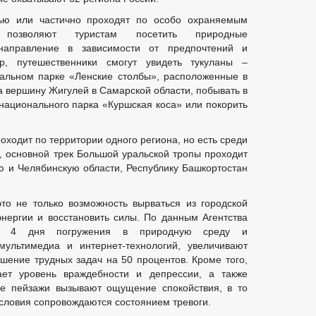
ью или частично проходят по особо охраняемым
позволяют туристам посетить природные
 направление в зависимости от предпочтений и
р, путешественники смогут увидеть тукуланы –
альном парке «Ленские столбы», расположенные в
а вершину Жигулей в Самарской области, побывать в
ационального парка «Куршская коса» или покорить
оходит по территории одного региона, но есть среди
 основной трек Большой уральской тропы проходит
ю и Челябинскую области, Республику Башкортостан
то не только возможность вырваться из городской
энергии и восстановить силы. По данным Агентства
аже 4 дня погружения в природную среду и
мультимедиа и интернет-технологий, увеличивают
ешение трудных задач на 50 процентов. Кроме того,
ет уровень враждебности и депрессии, а также
ые пейзажи вызывают ощущение спокойствия, в то
условия сопровождаются состоянием тревоги.