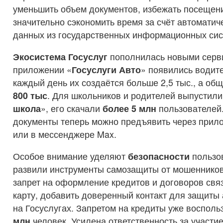
уменьшить объем документов, избежать посещен
значительно сэкономить время за счёт автоматич
данных из государственных информационных сис
Экосистема Госуслуг
пополнилась новыми серв
приложении «
Госуслуги Авто
» появились водите
каждый день их создаётся больше 2,5 тыс., а об
800
тыс
. Для школьников и родителей выпустил
школа
», его скачали
более 5 млн
пользователей
документы теперь можно предъявить через прил
или в мессенджере Max.
Особое внимание уделяют
безопасности
пользов
развили инструменты самозащиты от мошенников
запрет на оформление кредитов и договоров связ
карту, добавить доверенный контакт для защиты 
на Госуслугах. Запретом на кредиты уже воспол
млн
человек. Усилена ответственность за участи