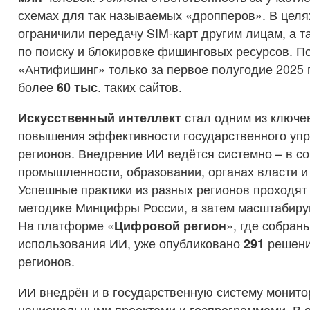
схемах для так называемых «дропперов». В целя
ограничили передачу SIM-карт другим лицам, а т
по поиску и блокировке фишинговых ресурсов. П
«Антифишинг» только за первое полугодие 2025 
более
60 тыс
. таких сайтов.
Искусственный интеллект
стал одним из ключе
повышения эффективности государственного упр
регионов. Внедрение ИИ ведётся системно – в с
промышленности, образовании, органах власти и
Успешные практики из разных регионов проходя
методике Минцифры России, а затем масштабирую
На платформе «
Цифровой регион
», где собра
использования ИИ, уже опубликовано
291
решени
регионов.
ИИ внедрён и в государственную систему монито
национальными проектами и госпрограммами. В 