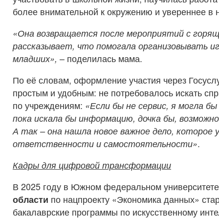
более внимательной к окружению и увереннее в 
«Он
а
возвращается после мероприятий с горящ
рассказывает, что помогал
а
организовывать иг
младших»,
– поделилась мама.
По её словам, оформление участия через Госусл
простым и удобным: не потребовалось искать спр
по учреждениям:
«Если бы не сервис, я могла б
пока искала бы информацию,
дочка
бы, возможно
А
так
– она
нашла
новое важное дело, которое 
ответственности и
самостоятельности»
.
Кадры для цифровой трансформации
В 2025 году в Южном федеральном университет
области
по нацпроекту «Экономика данных» ста
бакалаврские программы по искусственному инте