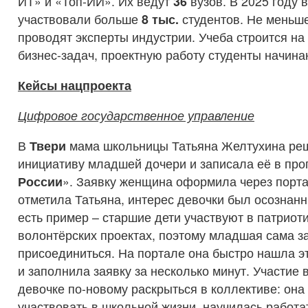
ИТ» и «Топ-ИИ». Их ведут
36
вузов. В 2025 году 
участвовали больше
8 тыс.
студентов. Не меньш
проводят эксперты индустрии. Учеба строится н
бизнес-задач, проектную работу студенты начинаю
Кейсы нацпроекта
Цифровое государственное управление
В
Твери
мама школьницы Татьяна Желтухина ре
инициативу младшей дочери и записала её в про
России
». Заявку женщина оформила через порта
отметила Татьяна, интерес девочки был осознанн
есть пример – старшие дети участвуют в патриот
волонтёрских проектах, поэтому младшая сама за
присоединиться. На портале она быстро нашла э
и заполнила заявку за несколько минут. Участие 
девочке по-новому раскрыться в коллективе: она
участвовать в школьной жизни, научилась работа